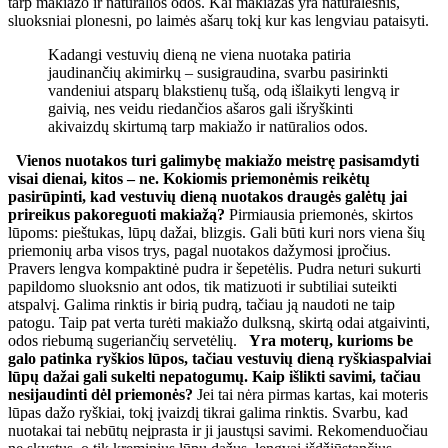
tarp makiažo ir natūralios odos. Kai makiažas yra natūralesnis,
sluoksniai plonesni, po laimės ašarų tokį kur kas lengviau pataisyti.
Kadangi vestuvių dieną ne viena nuotaka patiria
jaudinančių akimirkų – susigraudina, svarbu pasirinkti
vandeniui atsparų blakstienų tušą, odą išlaikyti lengvą ir
gaivią, nes veidu riedančios ašaros gali išryškinti
akivaizdų skirtumą tarp makiažo ir natūralios odos.
Vienos nuotakos turi galimybę makiažo meistrę pasisamdyti
visai dienai, kitos – ne. Kokiomis priemonėmis reikėtų
pasirūpinti, kad vestuvių dieną nuotakos draugės galėtų jai
prireikus pakoreguoti makiažą?
Pirmiausia priemonės, skirtos
lūpoms: pieštukas, lūpų dažai, blizgis. Gali būti kuri nors viena šių
priemonių arba visos trys, pagal nuotakos dažymosi įpročius.
Pravers lengva kompaktinė pudra ir šepetėlis. Pudra neturi sukurti
papildomo sluoksnio ant odos, tik matizuoti ir subtiliai suteikti
atspalvį. Galima rinktis ir birią pudrą, tačiau ją naudoti ne taip
patogu. Taip pat verta turėti makiažo dulksną, skirtą odai atgaivinti,
odos riebumą sugeriančių servetėlių.
Yra moterų, kurioms be
galo patinka ryškios lūpos, tačiau vestuvių dieną ryškiaspalviai
lūpų dažai gali sukelti nepatogumų. Kaip išlikti savimi, tačiau
nesijaudinti dėl priemonės?
Jei tai nėra pirmas kartas, kai moteris
lūpas dažo ryškiai, tokį įvaizdį tikrai galima rinktis. Svarbu, kad
nuotakai tai nebūtų neįprasta ir ji jaustųsi savimi. Rekomenduočiau