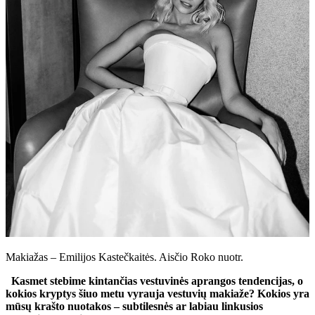
Makiažas – Emilijos Kastečkaitės. Aisčio Roko nuotr.
Kasmet stebime kintančias vestuvinės aprangos tendencijas, o
kokios kryptys šiuo metu vyrauja vestuvių makiaže? Kokios yra
mūsų krašto nuotakos – subtilesnės ar labiau linkusios