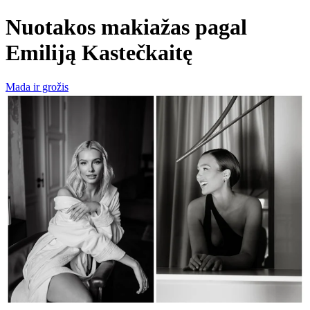
Nuotakos makiažas pagal
Emiliją Kastečkaitę
Mada ir grožis