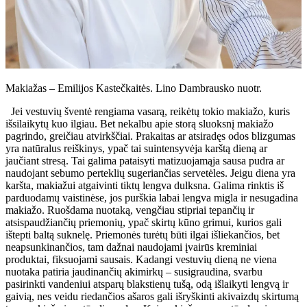
Makiažas – Emilijos Kastečkaitės. Lino Dambrausko nuotr.
Jei vestuvių šventė rengiama vasarą, reikėtų tokio makiažo, kuris
išsilaikytų kuo ilgiau. Bet nekalbu apie storą sluoksnį makiažo
pagrindo, greičiau atvirkščiai. Prakaitas ar atsiradęs odos blizgumas
yra natūralus reiškinys, ypač tai suintensyvėja karštą dieną ar
jaučiant stresą. Tai galima pataisyti matizuojamąja sausa pudra ar
naudojant sebumo perteklių sugeriančias servetėles. Jeigu diena yra
karšta, makiažui atgaivinti tiktų lengva dulksna. Galima rinktis iš
parduodamų vaistinėse, jos purškia labai lengva migla ir nesugadina
makiažo. Ruošdama nuotaką, vengčiau stipriai tepančių ir
atsispaudžiančių priemonių, ypač skirtų kūno grimui, kurios gali
ištepti baltą suknelę. Priemonės turėtų būti ilgai išliekančios, bet
neapsunkinančios, tam dažnai naudojami įvairūs kreminiai
produktai, fiksuojami sausais. Kadangi vestuvių dieną ne viena
nuotaka patiria jaudinančių akimirkų – susigraudina, svarbu
pasirinkti vandeniui atsparų blakstienų tušą, odą išlaikyti lengvą ir
gaivią, nes veidu riedančios ašaros gali išryškinti akivaizdų skirtumą