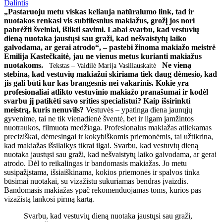
Dalintis
„Pastaruoju metu viskas keliauja natūralumo link, tad ir
nuotakos renkasi vis subtilesnius makiažus, grožį jos nori
pabrėžti švelniai, išlikti savimi. Labai svarbu, kad vestuvių
dieną nuotaka jaustųsi sau graži, kad nešvaistytų laiko
galvodama, ar gerai atrodo“, – pastebi žinoma makiažo meistrė
Emilija Kastečkaitė, jau ne vienus metus kurianti makiažus
nuotakoms.
Ne vieną
Tekstas – Vaidilė Marija Vasiliauskaitė
stebina, kad vestuvių makiažui skiriama tiek daug dėmesio, kad
jis gali būti kur kas brangesnis nei vakarinis. Kokie yra
profesionaliai atlikto vestuvinio makiažo pranašumai ir kodėl
svarbu jį patikėti savo srities specialistui? Kaip išsirinkti
meistrą, kuris nenuvils?
Vestuvės – ypatinga diena jaunųjų
gyvenime, tai ne tik vienadienė šventė, bet ir ilgam įamžintos
nuotraukos, filmuota medžiaga. Profesionalus makiažas atliekamas
preciziškai, dėmesingai ir kokybiškomis priemonėmis, tai užtikrina,
kad makiažas išsilaikys tikrai ilgai. Svarbu, kad vestuvių dieną
nuotaka jaustųsi sau graži, kad nešvaistytų laiko galvodama, ar gerai
atrodo. Dėl to reikalingas ir bandomasis makiažas. Jo metu
susipažįstama, išsiaiškinama, kokios priemonės ir spalvos tinka
būsimai nuotakai, su vizažistu sukuriamas bendras įvaizdis.
Bandomasis makiažas ypač rekomenduojamas toms, kurios pas
vizažistą lankosi pirmą kartą.
Svarbu, kad vestuvių dieną nuotaka jaustųsi sau graži,