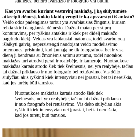
suknelės, bendro įvaizdžio ir fotografo yra būtini.
Kas yra svarbu kuriant vestuvinį makiažą, į ką siūlytumėte
atkreipti dėmesį, kokių klaidų vengti ir ką apsvarstyti iš anksto?
Veido odos padengimas turbūt yra svarbiausias žingsnis, kuriam
reikia skirti daugiausia dėmesio. Dažnai matau per stiprų
kontūravimą, per ryškius antakius ir kiek per didelį makiažo
pagrindo kiekį. Veidas yra labiausiai matomas, todėl svarbu odą
išlaikyti gaivią, nepersistengti naudojant veido modeliavimo
priemones, prisiminti, kad jaunąją ne tik fotografuos, bet ir visą
dieną ji bendraus su žmonėmis artimu atstumu, todėl nuotakos
makiažas turi atrodyti gerai ir realybėje, ir kameroje. Nuotraukose
makiažas kartais atrodo šiek tiek švelnesnis, nei yra realybėje, tačiau
tai dažnai priklauso ir nuo fotografo bei retušavimo. Vis dėlto
siūlyčiau akis ryškinti kiek intensyviau nei įprastai, bet tai nereiškia,
kad jos turėtų būti tamsios.
Nuotraukose makiažas kartais atrodo šiek tiek
švelnesnis, nei yra realybėje, tačiau tai dažnai priklauso
ir nuo fotografo bei retušavimo. Vis dėlto siūlyčiau akis
ryškinti kiek intensyviau nei įprastai, bet tai nereiškia,
kad jos turėtų būti tamsios.