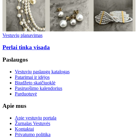
Vestuvių planavimas
Perlai tinka visada
Paslaugos
Vestuvių paslaugų katalogas
Patarimai ir idėjos
Biudžeto skaičiuoklė
Pasiruošimo kalendorius
Parduotuvė
Apie mus
Apie vestuvių portalą
Žurnalas Vestuvės
Kontaktai
Privatumo politika