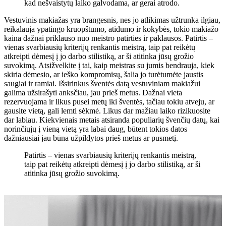
kad nešvaistytų laiko galvodama, ar gerai atrodo.
Vestuvinis makiažas yra brangesnis, nes jo atlikimas užtrunka ilgiau,
reikalauja ypatingo kruopštumo, atidumo ir kokybės, tokio makiažo
kaina dažnai priklauso nuo meistro patirties ir paklausos. Patirtis –
vienas svarbiausių kriterijų renkantis meistrą, taip pat reikėtų
atkreipti dėmesį į jo darbo stilistiką, ar ši atitinka jūsų grožio
suvokimą. Atsižvelkite į tai, kaip meistras su jumis bendrauja, kiek
skiria dėmesio, ar ieško kompromisų, šalia jo turėtumėte jaustis
saugiai ir ramiai. Išsirinkus šventės datą vestuviniam makiažui
galima užsirašyti anksčiau, jau prieš metus. Dažnai vieta
rezervuojama ir likus pusei metų iki šventės, tačiau tokiu atveju, ar
gausite vietą, gali lemti sėkmė. Likus dar mažiau laiko rizikuosite
dar labiau. Kiekvienais metais atsiranda populiarių švenčių datų, kai
norinčiųjų į vieną vietą yra labai daug, būtent tokios datos
dažniausiai jau būna užpildytos prieš metus ar pusmetį.
Patirtis – vienas svarbiausių kriterijų renkantis meistrą,
taip pat reikėtų atkreipti dėmesį į jo darbo stilistiką, ar ši
atitinka jūsų grožio suvokimą.