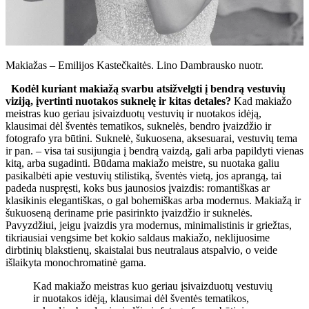
Makiažas – Emilijos Kastečkaitės. Lino Dambrausko nuotr.
Kodėl kuriant makiažą svarbu atsižvelgti į bendrą vestuvių
viziją, įvertinti nuotakos suknelę ir kitas detales?
Kad makiažo
meistras kuo geriau įsivaizduotų vestuvių ir nuotakos idėją,
klausimai dėl šventės tematikos, suknelės, bendro įvaizdžio ir
fotografo yra būtini. Suknelė, šukuosena, aksesuarai, vestuvių tema
ir pan. – visa tai susijungia į bendrą vaizdą, gali arba papildyti vienas
kitą, arba sugadinti. Būdama makiažo meistre, su nuotaka galiu
pasikalbėti apie vestuvių stilistiką, šventės vietą, jos aprangą, tai
padeda nuspręsti, koks bus jaunosios įvaizdis: romantiškas ar
klasikinis elegantiškas, o gal bohemiškas arba modernus. Makiažą ir
šukuoseną deriname prie pasirinkto įvaizdžio ir suknelės.
Pavyzdžiui, jeigu įvaizdis yra modernus, minimalistinis ir griežtas,
tikriausiai vengsime bet kokio saldaus makiažo, neklijuosime
dirbtinių blakstienų, skaistalai bus neutralaus atspalvio, o veide
išlaikyta monochromatinė gama.
Kad makiažo meistras kuo geriau įsivaizduotų vestuvių
ir nuotakos idėją, klausimai dėl šventės tematikos,