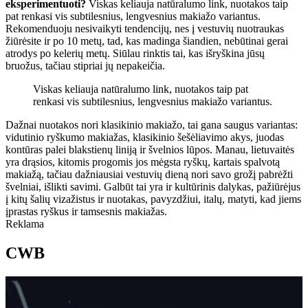
eksperimentuoti?
Viskas keliauja natūralumo link, nuotakos taip
pat renkasi vis subtilesnius, lengvesnius makiažo variantus.
Rekomenduoju nesivaikyti tendencijų, nes į vestuvių nuotraukas
žiūrėsite ir po 10 metų, tad, kas madinga šiandien, nebūtinai gerai
atrodys po kelerių metų. Siūlau rinktis tai, kas išryškina jūsų
bruožus, tačiau stipriai jų nepakeičia.
Viskas keliauja natūralumo link, nuotakos taip pat
renkasi vis subtilesnius, lengvesnius makiažo variantus.
Dažnai nuotakos nori klasikinio makiažo, tai gana saugus variantas:
vidutinio ryškumo makiažas, klasikinio šešėliavimo akys, juodas
kontūras palei blakstienų liniją ir švelnios lūpos. Manau, lietuvaitės
yra drąsios, kitomis progomis jos mėgsta ryškų, kartais spalvotą
makiažą, tačiau dažniausiai vestuvių dieną nori savo grožį pabrėžti
švelniai, išlikti savimi. Galbūt tai yra ir kultūrinis dalykas, pažiūrėjus
į kitų šalių vizažistus ir nuotakas, pavyzdžiui, italų, matyti, kad jiems
įprastas ryškus ir tamsesnis makiažas.
Reklama
CWB