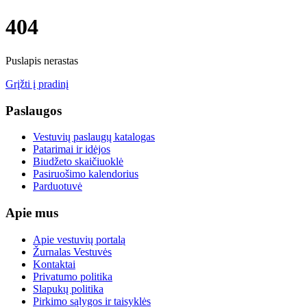
404
Puslapis nerastas
Grįžti į pradinį
Paslaugos
Vestuvių paslaugų katalogas
Patarimai ir idėjos
Biudžeto skaičiuoklė
Pasiruošimo kalendorius
Parduotuvė
Apie mus
Apie vestuvių portalą
Žurnalas Vestuvės
Kontaktai
Privatumo politika
Slapukų politika
Pirkimo sąlygos ir taisyklės