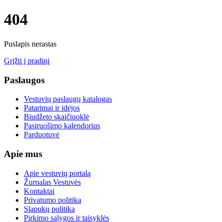
404
Puslapis nerastas
Grįžti į pradinį
Paslaugos
Vestuvių paslaugų katalogas
Patarimai ir idėjos
Biudžeto skaičiuoklė
Pasiruošimo kalendorius
Parduotuvė
Apie mus
Apie vestuvių portalą
Žurnalas Vestuvės
Kontaktai
Privatumo politika
Slapukų politika
Pirkimo sąlygos ir taisyklės