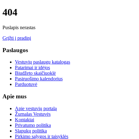
404
Puslapis nerastas
Grįžti į pradinį
Paslaugos
Vestuvių paslaugų katalogas
Patarimai ir idėjos
Biudžeto skaičiuoklė
Pasiruošimo kalendorius
Parduotuvė
Apie mus
Apie vestuvių portalą
Žurnalas Vestuvės
Kontaktai
Privatumo politika
Slapukų politika
Pirkimo sąlygos ir taisyklės