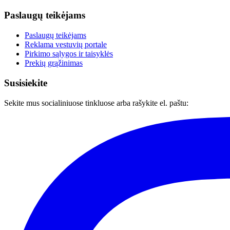
Paslaugų teikėjams
Paslaugų teikėjams
Reklama vestuvių portale
Pirkimo sąlygos ir taisyklės
Prekių grąžinimas
Susisiekite
Sekite mus socialiniuose tinkluose arba rašykite el. paštu: