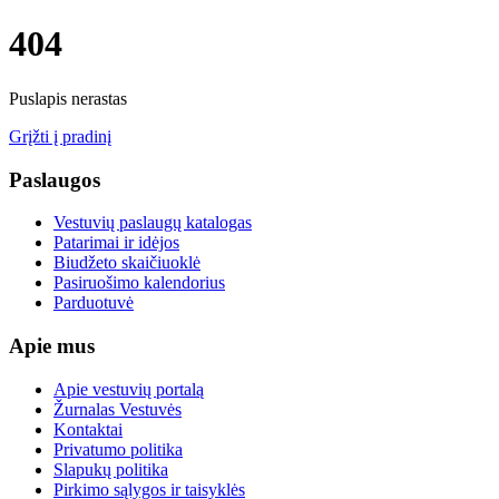
404
Puslapis nerastas
Grįžti į pradinį
Paslaugos
Vestuvių paslaugų katalogas
Patarimai ir idėjos
Biudžeto skaičiuoklė
Pasiruošimo kalendorius
Parduotuvė
Apie mus
Apie vestuvių portalą
Žurnalas Vestuvės
Kontaktai
Privatumo politika
Slapukų politika
Pirkimo sąlygos ir taisyklės