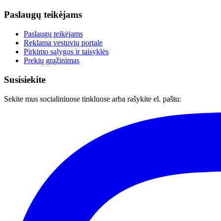
Paslaugų teikėjams
Paslaugų teikėjams
Reklama vestuvių portale
Pirkimo sąlygos ir taisyklės
Prekių grąžinimas
Susisiekite
Sekite mus socialiniuose tinkluose arba rašykite el. paštu: