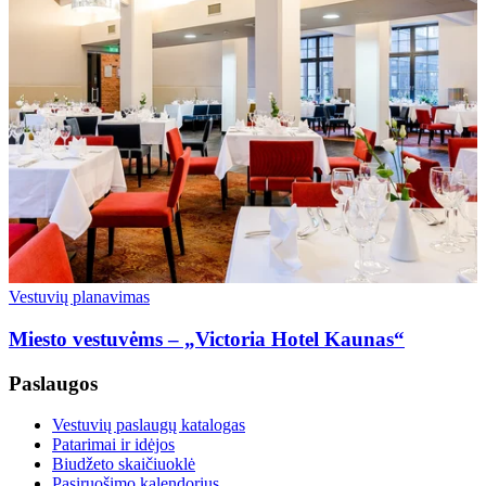
Vestuvių planavimas
Miesto vestuvėms – „Victoria Hotel Kaunas“
Paslaugos
Vestuvių paslaugų katalogas
Patarimai ir idėjos
Biudžeto skaičiuoklė
Pasiruošimo kalendorius