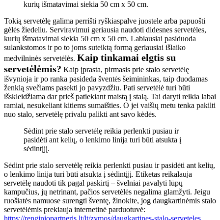
kurių išmatavimai siekia 50 cm x 50 cm.
Tokią servetėlę galima perrišti ryškiaspalve juostele arba papuošti
gėlės žiedeliu. Serviravimui geriausia naudoti didesnes servetėles,
kurių išmatavimai siekia 50 cm x 50 cm. Labiausiai pasiduoda
sulankstomos ir po to joms suteiktą formą geriausiai išlaiko
Kaip tinkamai elgtis su
medvilninės servetėlės.
servetėlėmis?
Kaip įprasta, pirmasis prie stalo servetėlę
išvynioja ir po ranka pasideda šventės šeimininkas, taip duodamas
ženklą svečiams pasekti jo pavyzdžiu. Pati servetėlė turi būti
išskleidžiama dar prieš patiekiant maistą į stalą. Tai daryti reikia labai
ramiai, nesukeliant kitiems sumaišties. O jei vaišių metu tenka pakilti
nuo stalo, servetėlę privalu palikti ant savo kėdės.
Sėdint prie stalo servetėlę reikia perlenkti pusiau ir
pasidėti ant kelių, o lenkimo linija turi būti atsukta į
sėdintįjį.
Sėdint prie stalo servetėlę reikia perlenkti pusiau ir pasidėti ant kelių,
o lenkimo linija turi būti atsukta į sėdintįjį. Etiketas reikalauja
servetėlę naudoti tik pagal paskirtį – švelniai pavalyti lūpų
kampučius, jų netrinant, pačios servetėlės negalima glamžyti.
Jeigu
ruošiatės namuose surengti šventę, žinokite, jog daugkartinėmis stalo
servetėlėmis prekiauja internetinė parduotuvė:
https://renginiopartneris.lt/lt/zymos/daugkartines-stalo-serveteles