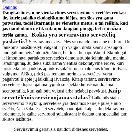
Dalintis
Daugkartines, o ne vienkartines serviravimo servetėles renkasi
tie, kurie palaiko ekologiškumo idėjas, nes šios yra gana
patvarios, todėl ištarnauja ne vienerius metus, o tai reiškia, kad
jas naudodami ne tik sutaupo daugiau pinigų, bet ir mažiau
Kokia yra serviravimo servetėlių
teršia gamtą.
paskirtis?
Serviravimo servetėlės yra naudojamos ne tik burnai ir
rankoms nusišluostyti valgant ir po valgio, drabužiams apsaugoti
nuo galimo netyčinio užteršimo, bet ir stalo papuošimui. Skoningai
ir išmoningai parinktos servetėlės demonstruoja šeimininkų meninį
išradingumą.
Jų dėka sukuriama vientisa dekoratyvinė erdvė, kuri
prisideda prie jaukios aplinkos sukūrimo ir malonaus kūnui ir dvasiai
valgymo. Aišku, prieš pasirenkant norimas servetėles, verta
pagalvoti ir apie jų laikiklių išvaizdą. Kitaip tariant, serviravimo
servetėles drąsiai galima lyginti su spektakliuose naudojama
Kaip
scenografija, kuri gali būti vykusi arba nelabai pavykusi.
servetėlėmis serviruojamas stalas?
Laikantis stalų
serviravimo taisyklių, servetėlės yra dedamos kairėje pusėje nuo
svečio, šalia šakutės. Jei servetėlę naudojate kaip stalo dekoravimo
priemonę, ją galite serviruoti sulankstant ir dedant ant specialiai tam
skirtos lėkštutės.
Serviravimui geriausia naudoti didesnes servetėles,