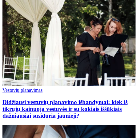
Vestuvių planavimas
Didžiausi vestuvių planavimo išbandymai: kiek iš
tikrųjų kainuoja vestuvės ir su kokiais iššūkiais
dažniausiai susiduria jaunieji?