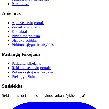
Parduotuvė
Apie mus
Apie vestuvių portalą
Žurnalas Vestuvės
Kontaktai
Privatumo politika
Slapukų politika
Pirkimo sąlygos ir taisyklės
Paslaugų teikėjams
Paslaugų teikėjams
Reklama vestuvių portale
Pirkimo sąlygos ir taisyklės
Prekių grąžinimas
Susisiekite
Sekite mus socialiniuose tinkluose arba rašykite el. paštu: