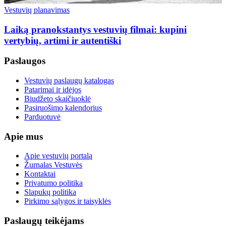
Vestuvių planavimas
Laiką pranokstantys vestuvių filmai: kupini
vertybių, artimi ir autentiški
Paslaugos
Vestuvių paslaugų katalogas
Patarimai ir idėjos
Biudžeto skaičiuoklė
Pasiruošimo kalendorius
Parduotuvė
Apie mus
Apie vestuvių portalą
Žurnalas Vestuvės
Kontaktai
Privatumo politika
Slapukų politika
Pirkimo sąlygos ir taisyklės
Paslaugų teikėjams