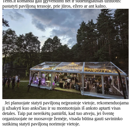
Tents.lt komanda gali įgyvendinti net ir sudėtingiausias užduotis:
pastatyti paviljoną terasoje, prie jūros, ežero ar ant kalno.
Jei planuojate statyti paviljoną neįprastoje vietoje, rekomenduojama
jį užsakyti kuo anksčiau ir su montuotojais iš anksto aptarti visas
detales. Taip pat nereikėtų pamiršti, kad tuo atveju, jei šventę
organizuojate ne nuosavoje žemėje, visada būtina gauti savininko
sutikimą statyti paviljoną norimoje vietoje.