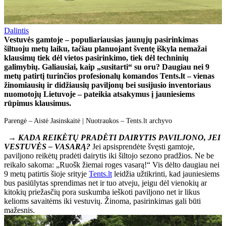
Dalintis
Vestuvės gamtoje – populiariausias jaunųjų pasirinkimas
šiltuoju metų laiku, tačiau planuojant šventę iškyla nemažai
klausimų tiek dėl vietos pasirinkimo, tiek dėl techninių
galimybių. Galiausiai, kaip „susitarti“ su oru? Daugiau nei 9
metų patirtį turinčios profesionalų komandos Tents.lt – vienas
žinomiausių ir didžiausių paviljonų bei susijusio
inventoriaus
nuomotojų Lietuvoje – pateikia atsakymus į jauniesiems
rūpimus klausimus.
Parengė – Aistė Jasinskaitė | Nuotraukos – Tents.lt archyvo
→
KADA REIKĖTŲ PRADĖTI DAIRYTIS PAVILJONO, JEI
VESTUVĖS – VASARĄ?
Jei apsisprendėte švęsti gamtoje,
paviljono reikėtų pradėti dairytis iki šiltojo sezono pradžios. Ne be
reikalo sakoma: „Ruošk žiemai roges vasarą!“ Vis dėlto daugiau nei
9 metų patirtis šioje srityje
Tents.lt
leidžia užtikrinti, kad jauniesiems
bus pasiūlytas sprendimas net ir tuo atveju, jeigu dėl vienokių ar
kitokių priežasčių pora suskumba ieškoti paviljono net ir likus
kelioms savaitėms iki vestuvių. Žinoma, pasirinkimas gali būti
mažesnis.