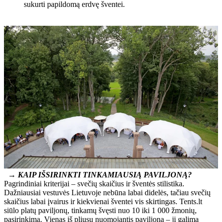
sukurti papildomą erdvę šventei.
→
KAIP IŠSIRINKTI TINKAMIAUSIĄ PAVILJONĄ?
Pagrindiniai kriterijai – svečių skaičius ir šventės stilistika.
Dažniausiai vestuvės Lietuvoje nebūna labai didelės, tačiau svečių
skaičius labai įvairus ir kiekvienai šventei vis skirtingas. Tents.lt
siūlo platų paviljonų, tinkamų švęsti nuo 10 iki 1 000 žmonių,
pasirinkimą. Vienas iš pliusų nuomojantis paviljoną – jį galima