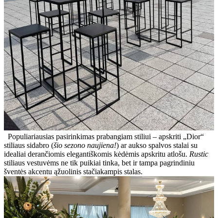
Populiariausias pasirinkimas prabangiam stiliui – apskriti „Dior“
stiliaus sidabro (
šio sezono naujiena!
) ar aukso spalvos stalai su
idealiai derančiomis elegantiškomis kėdėmis apskritu atlošu.
Rustic
stiliaus vestuvėms ne tik puikiai tinka, bet ir tampa pagrindiniu
šventės akcentu ąžuolinis stačiakampis stalas.