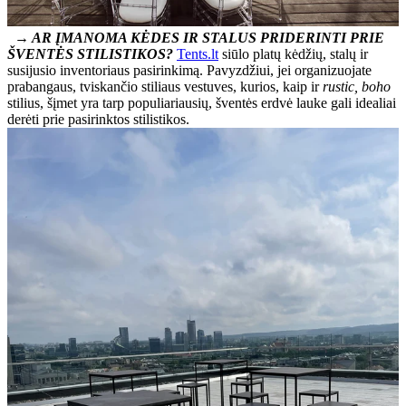
→ AR ĮMANOMA KĖDES IR STALUS PRIDERINTI PRIE
ŠVENTĖS STILISTIKOS?
Tents.lt
siūlo platų kėdžių, stalų ir
susijusio inventoriaus pasirinkimą. Pavyzdžiui, jei organizuojate
prabangaus, tviskančio stiliaus vestuves, kurios, kaip ir
rustic, boho
stilius, šįmet yra tarp populiariausių, šventės erdvė lauke gali idealiai
derėti prie pasirinktos stilistikos.