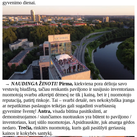
gyvenimo dienai.
→ NAUDINGA ŽINOTI!
Pirma,
kiekviena pora dėlioja savo
vestuvių biudžetą, tačiau renkantis paviljono ir susijusio inventoriaus
nuomotoją svarbu atkreipti dėmesį ne tik į kainą, bet ir į nuomotojo
reputaciją, patirtį rinkoje. Tai – svarbi detalė, nes nekokybiška įranga
ar nepatikimas paslaugos teikėjas gali sugadinti svarbiausią
gyvenime šventę!
Antra,
visada būtina pasitikslinti, ar
demonstruojamos / siunčiamos nuotraukos yra būtent to paviljono /
inventoriaus, kurį siūlo nuomotojas. Apsidrauskite, juk atsarga gėdos
nedaro.
Trečia,
rinkitės nuomotoją, kuris gali pasiūlyti geriausią
kainos ir kokybės santykį.