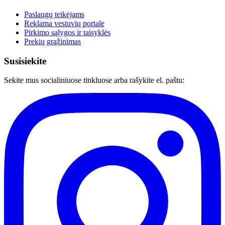
Paslaugų teikėjams
Reklama vestuvių portale
Pirkimo sąlygos ir taisyklės
Prekių grąžinimas
Susisiekite
Sekite mus socialiniuose tinkluose arba rašykite el. paštu: