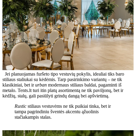
Jei planuojamas furšeto tipo vestuvių pokylis, idealiai tiks baro
stiliaus staliukai su kėdėmis. Tarp pasirinkimo variantų – ne tik
klasikiniai, bet ir
urban
modernaus stiliaus baldai, pagaminti iš
metalo. Tents.lt turi itin platų asortimentą ne tik paviljonų, bet ir
kėdžių, stalų, gali pasiūlyti grindų dangą bei apšvietimą.
Rustic
stiliaus vestuvėms ne tik puikiai tinka, bet ir
tampa pagrindiniu šventės akcentu ąžuolinis
stačiakampis stalas.