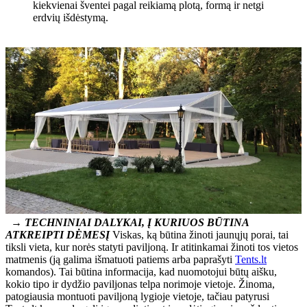
kiekvienai šventei pagal reikiamą plotą, formą ir netgi
erdvių išdėstymą.
→ TECHNINIAI DALYKAI, Į KURIUOS BŪTINA
ATKREIPTI DĖMESĮ
Viskas, ką būtina žinoti jaunųjų porai, tai
tiksli vieta, kur norės statyti paviljoną. Ir atitinkamai žinoti tos vietos
matmenis (ją galima išmatuoti patiems arba paprašyti
Tents.lt
komandos). Tai būtina informacija, kad nuomotojui būtų aišku,
kokio tipo ir dydžio paviljonas telpa norimoje vietoje. Žinoma,
patogiausia montuoti paviljoną lygioje vietoje, tačiau patyrusi