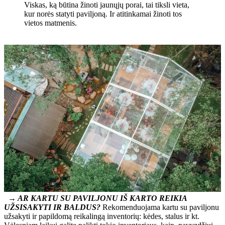
Viskas, ką būtina žinoti jaunųjų porai, tai tiksli vieta,
kur norės statyti paviljoną. Ir atitinkamai žinoti tos
vietos matmenis.
→ AR KARTU SU PAVILJONU IŠ KARTO REIKIA
UŽSISAKYTI IR BALDUS?
Rekomenduojama kartu su paviljonu
užsakyti ir papildomą reikalingą inventorių: kėdes, stalus ir kt.