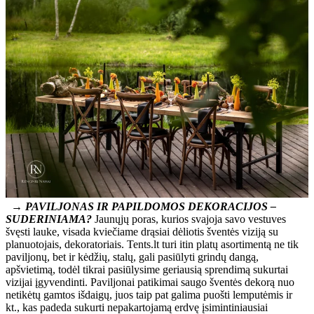
→ PAVILJONAS IR PAPILDOMOS DEKORACIJOS –
SUDERINIAMA?
Jaunųjų poras, kurios svajoja savo vestuves
švęsti lauke, visada kviečiame drąsiai dėliotis šventės viziją su
planuotojais, dekoratoriais. Tents.lt turi itin platų asortimentą ne tik
paviljonų, bet ir kėdžių, stalų, gali pasiūlyti grindų dangą,
apšvietimą, todėl tikrai pasiūlysime geriausią sprendimą sukurtai
vizijai įgyvendinti. Paviljonai patikimai saugo šventės dekorą nuo
netikėtų gamtos išdaigų, juos taip pat galima puošti lemputėmis ir
kt., kas padeda sukurti nepakartojamą erdvę įsimintiniausiai