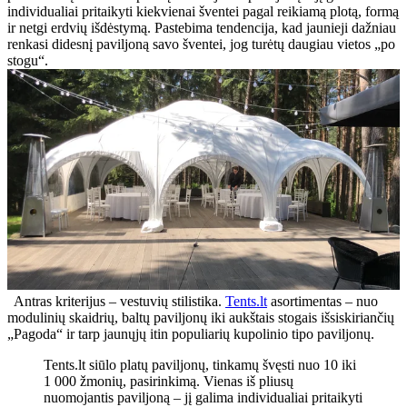
individualiai pritaikyti kiekvienai šventei pagal reikiamą plotą, formą
ir netgi erdvių išdėstymą. Pastebima tendencija, kad jaunieji dažniau
renkasi didesnį paviljoną savo šventei, jog turėtų daugiau vietos „po
stogu“.
Antras kriterijus – vestuvių stilistika.
Tents.lt
asortimentas – nuo
modulinių skaidrių, baltų paviljonų iki aukštais stogais išsiskiriančių
„Pagoda“ ir tarp jaunųjų itin populiarių kupolinio tipo paviljonų.
Tents.lt siūlo platų paviljonų, tinkamų švęsti nuo 10 iki
1 000 žmonių, pasirinkimą. Vienas iš pliusų
nuomojantis paviljoną – jį galima individualiai pritaikyti