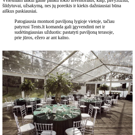
Vėlesniam laikui galite palikti tokio inventoriaus, kaip, pavyzdžiui,
šildytuvai, užsakymą, nes jų poreikis ir kiekis dažniausiai būna
aiškus paskiausiai.
Patogiausia montuoti paviljoną lygioje vietoje, tačiau
patyrusi Tents.lt komanda gali įgyvendinti net ir
sudėtingiausias užduotis: pastatyti paviljoną terasoje,
prie jūros, ežero ar ant kalno.