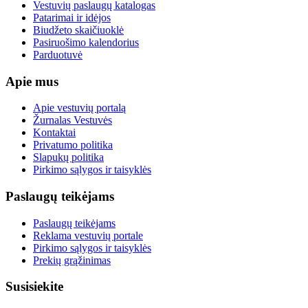
Vestuvių paslaugų katalogas
Patarimai ir idėjos
Biudžeto skaičiuoklė
Pasiruošimo kalendorius
Parduotuvė
Apie mus
Apie vestuvių portalą
Žurnalas Vestuvės
Kontaktai
Privatumo politika
Slapukų politika
Pirkimo sąlygos ir taisyklės
Paslaugų teikėjams
Paslaugų teikėjams
Reklama vestuvių portale
Pirkimo sąlygos ir taisyklės
Prekių grąžinimas
Susisiekite