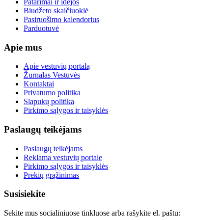
Patarimai ir idėjos
Biudžeto skaičiuoklė
Pasiruošimo kalendorius
Parduotuvė
Apie mus
Apie vestuvių portalą
Žurnalas Vestuvės
Kontaktai
Privatumo politika
Slapukų politika
Pirkimo sąlygos ir taisyklės
Paslaugų teikėjams
Paslaugų teikėjams
Reklama vestuvių portale
Pirkimo sąlygos ir taisyklės
Prekių grąžinimas
Susisiekite
Sekite mus socialiniuose tinkluose arba rašykite el. paštu: