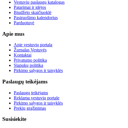
Vestuvių paslaugų katalogas
Patarimai ir idėjos
Biudžeto skaičiuoklė
Pasiruošimo kalendorius
Parduotuvė
Apie mus
Apie vestuvių portalą
Žurnalas Vestuvės
Kontaktai
Privatumo politika
Slapukų politika
Pirkimo sąlygos ir taisyklės
Paslaugų teikėjams
Paslaugų teikėjams
Reklama vestuvių portale
Pirkimo sąlygos ir taisyklės
Prekių grąžinimas
Susisiekite