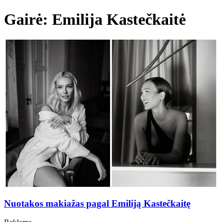
Gairė: Emilija Kastečkaitė
Nuotakos makiažas pagal Emiliją Kastečkaitę