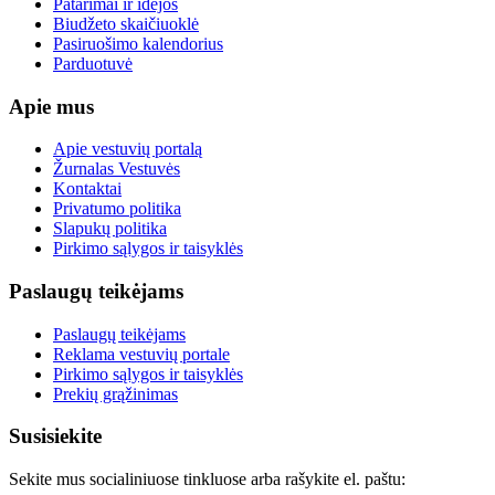
Patarimai ir idėjos
Biudžeto skaičiuoklė
Pasiruošimo kalendorius
Parduotuvė
Apie mus
Apie vestuvių portalą
Žurnalas Vestuvės
Kontaktai
Privatumo politika
Slapukų politika
Pirkimo sąlygos ir taisyklės
Paslaugų teikėjams
Paslaugų teikėjams
Reklama vestuvių portale
Pirkimo sąlygos ir taisyklės
Prekių grąžinimas
Susisiekite
Sekite mus socialiniuose tinkluose arba rašykite el. paštu: