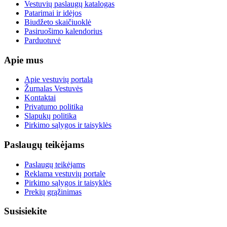
Vestuvių paslaugų katalogas
Patarimai ir idėjos
Biudžeto skaičiuoklė
Pasiruošimo kalendorius
Parduotuvė
Apie mus
Apie vestuvių portalą
Žurnalas Vestuvės
Kontaktai
Privatumo politika
Slapukų politika
Pirkimo sąlygos ir taisyklės
Paslaugų teikėjams
Paslaugų teikėjams
Reklama vestuvių portale
Pirkimo sąlygos ir taisyklės
Prekių grąžinimas
Susisiekite