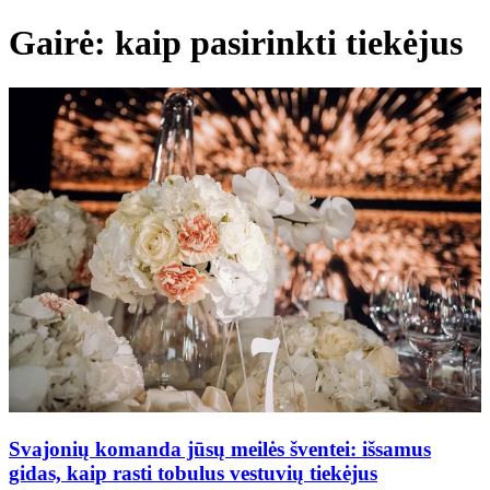
Gairė: kaip pasirinkti tiekėjus
Svajonių komanda jūsų meilės šventei: išsamus
gidas, kaip rasti tobulus vestuvių tiekėjus