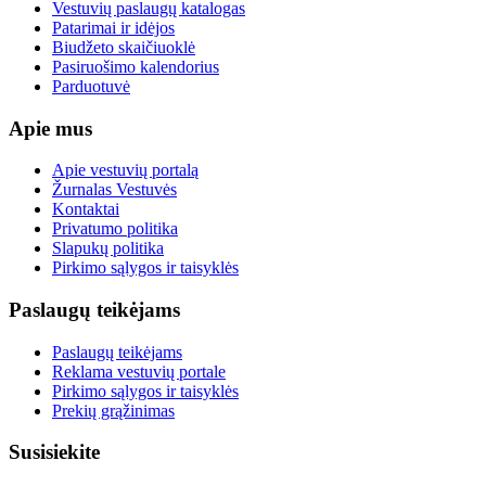
Vestuvių paslaugų katalogas
Patarimai ir idėjos
Biudžeto skaičiuoklė
Pasiruošimo kalendorius
Parduotuvė
Apie mus
Apie vestuvių portalą
Žurnalas Vestuvės
Kontaktai
Privatumo politika
Slapukų politika
Pirkimo sąlygos ir taisyklės
Paslaugų teikėjams
Paslaugų teikėjams
Reklama vestuvių portale
Pirkimo sąlygos ir taisyklės
Prekių grąžinimas
Susisiekite