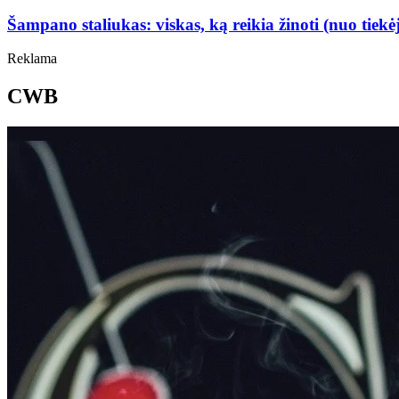
Šampano staliukas: viskas, ką reikia žinoti (nuo tiekė
Reklama
CWB