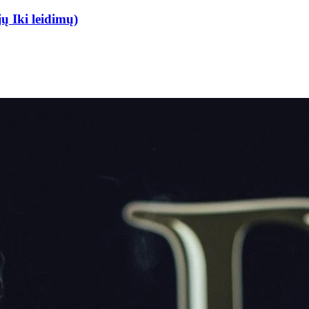
jų Iki leidimų)