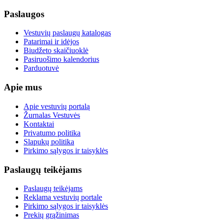
Paslaugos
Vestuvių paslaugų katalogas
Patarimai ir idėjos
Biudžeto skaičiuoklė
Pasiruošimo kalendorius
Parduotuvė
Apie mus
Apie vestuvių portalą
Žurnalas Vestuvės
Kontaktai
Privatumo politika
Slapukų politika
Pirkimo sąlygos ir taisyklės
Paslaugų teikėjams
Paslaugų teikėjams
Reklama vestuvių portale
Pirkimo sąlygos ir taisyklės
Prekių grąžinimas