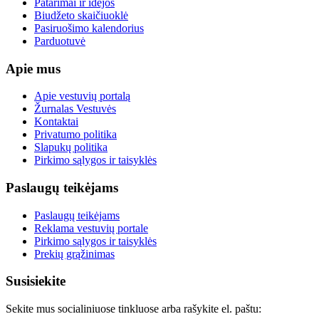
Patarimai ir idėjos
Biudžeto skaičiuoklė
Pasiruošimo kalendorius
Parduotuvė
Apie mus
Apie vestuvių portalą
Žurnalas Vestuvės
Kontaktai
Privatumo politika
Slapukų politika
Pirkimo sąlygos ir taisyklės
Paslaugų teikėjams
Paslaugų teikėjams
Reklama vestuvių portale
Pirkimo sąlygos ir taisyklės
Prekių grąžinimas
Susisiekite
Sekite mus socialiniuose tinkluose arba rašykite el. paštu: