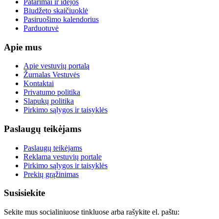
Patarimai ir idėjos
Biudžeto skaičiuoklė
Pasiruošimo kalendorius
Parduotuvė
Apie mus
Apie vestuvių portalą
Žurnalas Vestuvės
Kontaktai
Privatumo politika
Slapukų politika
Pirkimo sąlygos ir taisyklės
Paslaugų teikėjams
Paslaugų teikėjams
Reklama vestuvių portale
Pirkimo sąlygos ir taisyklės
Prekių grąžinimas
Susisiekite
Sekite mus socialiniuose tinkluose arba rašykite el. paštu: