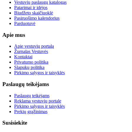
Vestuvių paslaugų katalogas
Patarimai ir idėjos
Biudžeto skaičiuoklė
Pasiruošimo kalendorius
Parduotuvė
Apie mus
Apie vestuvių portalą
Žurnalas Vestuvės
Kontaktai
Privatumo politika
Slapukų politika
Pirkimo sąlygos ir taisyklės
Paslaugų teikėjams
Paslaugų teikėjams
Reklama vestuvių portale
Pirkimo sąlygos ir taisyklės
Prekių grąžinimas
Susisiekite