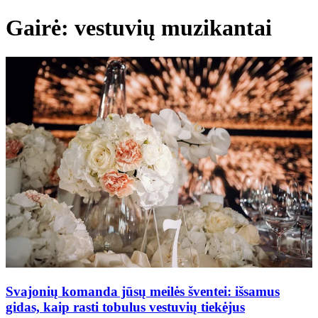
Gairė: vestuvių muzikantai
Svajonių komanda jūsų meilės šventei: išsamus
gidas, kaip rasti tobulus vestuvių tiekėjus