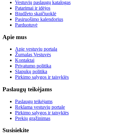
Vestuvių paslaugų katalogas
Patarimai ir idėjos
Biudžeto skaičiuoklė
Pasiruošimo kalendorius
Parduotuvė
Apie mus
Apie vestuvių portalą
Žurnalas Vestuvės
Kontaktai
Privatumo politika
Slapukų politika
Pirkimo sąlygos ir taisyklės
Paslaugų teikėjams
Paslaugų teikėjams
Reklama vestuvių portale
Pirkimo sąlygos ir taisyklės
Prekių grąžinimas
Susisiekite