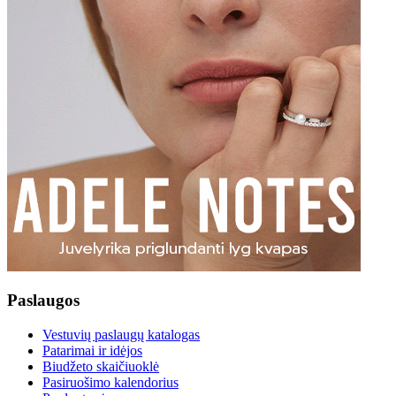
Paslaugos
Vestuvių paslaugų katalogas
Patarimai ir idėjos
Biudžeto skaičiuoklė
Pasiruošimo kalendorius