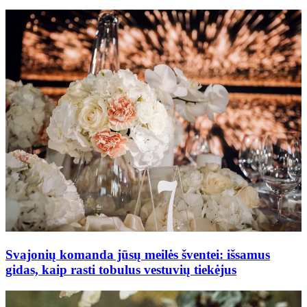
Svajonių komanda jūsų meilės šventei: išsamus
gidas, kaip rasti tobulus vestuvių tiekėjus