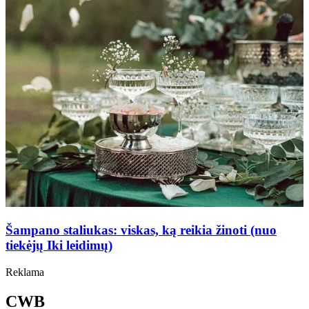
Šampano staliukas: viskas, ką reikia žinoti (nuo
tiekėjų Iki leidimų)
Reklama
CWB