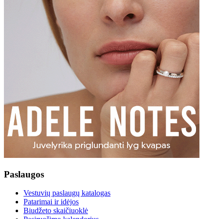
Paslaugos
Vestuvių paslaugų katalogas
Patarimai ir idėjos
Biudžeto skaičiuoklė