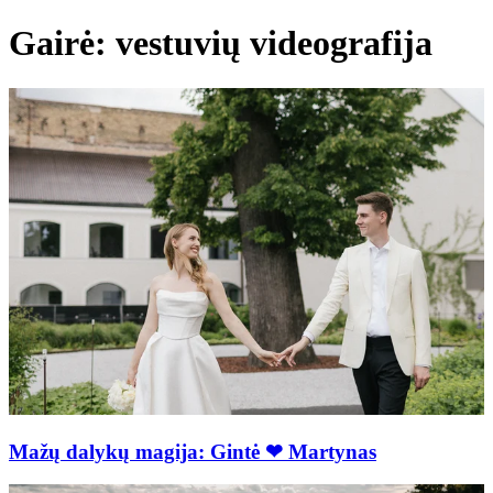
Gairė: vestuvių videografija
Mažų dalykų magija: Gintė ❤ Martynas