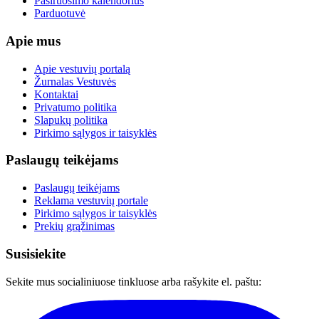
Pasiruošimo kalendorius
Parduotuvė
Apie mus
Apie vestuvių portalą
Žurnalas Vestuvės
Kontaktai
Privatumo politika
Slapukų politika
Pirkimo sąlygos ir taisyklės
Paslaugų teikėjams
Paslaugų teikėjams
Reklama vestuvių portale
Pirkimo sąlygos ir taisyklės
Prekių grąžinimas
Susisiekite
Sekite mus socialiniuose tinkluose arba rašykite el. paštu: