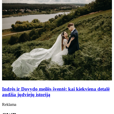
Indrės ir Dovydo meilės šventė: kai kiekviena detalė
audžia jųdviejų istoriją
Reklama