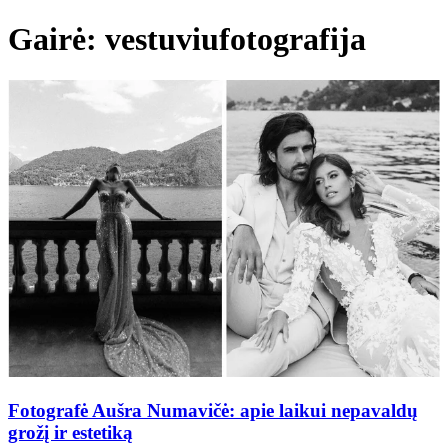
Gairė: vestuviufotografija
Fotografė Aušra Numavičė: apie laikui nepavaldų
grožį ir estetiką