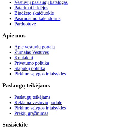
Vestuvių paslaugų katalogas
Patarimai ir idėjos
Biudžeto skaičiuoklė
Pasiruošimo kalendorius
Parduotuvė
Apie mus
Apie vestuvių portalą
Žurnalas Vestuvės
Kontaktai
Privatumo politika
Slapukų politika
Pirkimo sąlygos ir taisyklės
Paslaugų teikėjams
Paslaugų teikėjams
Reklama vestuvių portale
Pirkimo sąlygos ir taisyklės
Prekių grąžinimas
Susisiekite