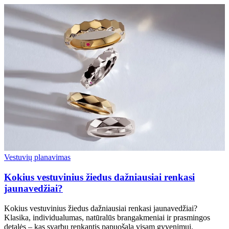
Vestuvių planavimas
Kokius vestuvinius žiedus dažniausiai renkasi
jaunavedžiai?
Kokius vestuvinius žiedus dažniausiai renkasi jaunavedžiai?
Klasika, individualumas, natūralūs brangakmeniai ir prasmingos
detalės – kas svarbu renkantis papuošalą visam gyvenimui.