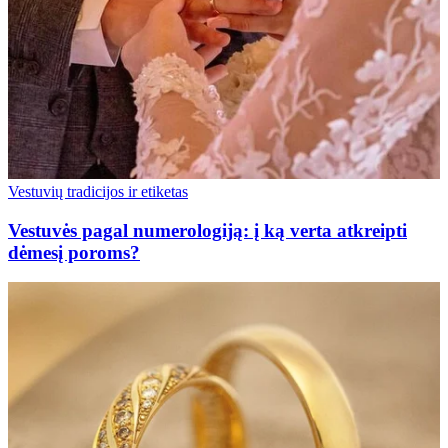
Vestuvių tradicijos ir etiketas
Vestuvės pagal numerologiją: į ką verta atkreipti
dėmesį poroms?