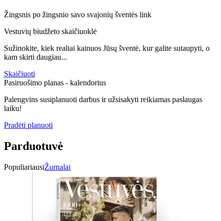
Žingsnis po žingsnio savo svajonių šventės link
Vestuvių biudžeto skaičiuoklė
Sužinokite, kiek realiai kainuos Jūsų šventė, kur galite sutaupyti, o
kam skirti daugiau...
Skaičiuoti
Pasiruošimo planas - kalendorius
Palengvins susiplanuoti darbus ir užsisakyti reikiamas paslaugas
laiku!
Pradėti planuoti
Parduotuvė
Populiariausi
Žurnalai