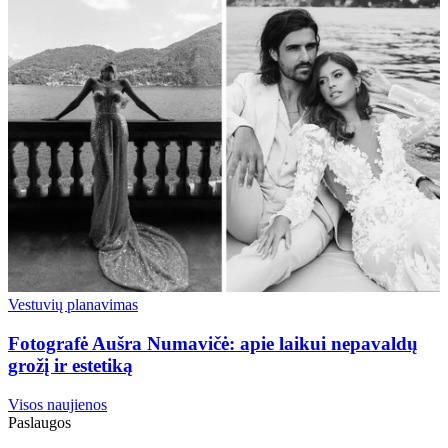
Vestuvių planavimas
Fotografė Aušra Numavičė: apie laikui nepavaldų
grožį ir estetiką
Visos naujienos
Paslaugos