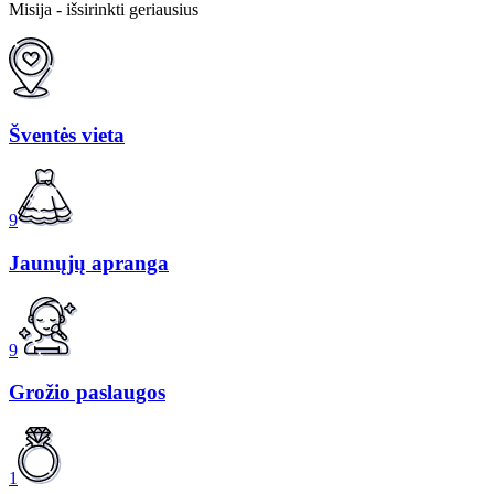
Misija - išsirinkti geriausius
Šventės vieta
9
Jaunųjų apranga
9
Grožio paslaugos
1