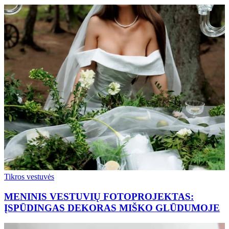
Tikros vestuvės
MENINIS VESTUVIŲ FOTOPROJEKTAS:
ĮSPŪDINGAS DEKORAS MIŠKO GLŪDUMOJE