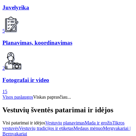
Juvelyrika
5
Planavimas, koordinavimas
2
Fotografai ir video
15
Visos paslaugos
Viskas paprasčiau...
Vestuvių šventės patarimai ir idėjos
Visi patarimai ir idėjos
Vestuvių planavimas
Mada ir grožis
Tikros
vestuvės
Vestuvių tradicijos ir etiketas
Medaus mėnuo
Mergvakariai |
Bernvakariai