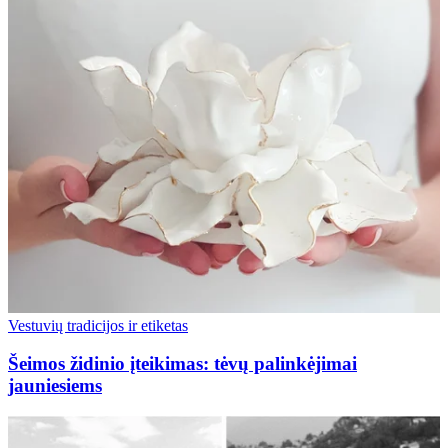
Vestuvių tradicijos ir etiketas
Šeimos židinio įteikimas: tėvų palinkėjimai
jauniesiems