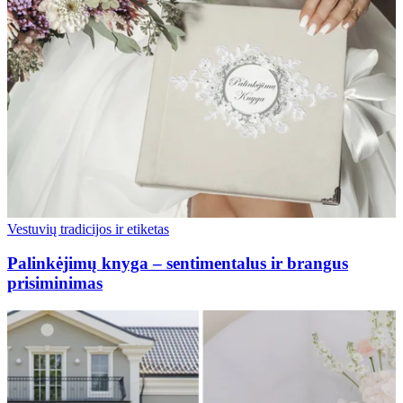
Vestuvių tradicijos ir etiketas
Palinkėjimų knyga – sentimentalus ir brangus
prisiminimas