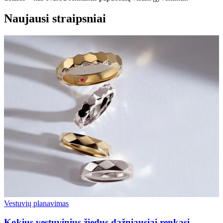
Naujausi straipsniai
Vestuvių planavimas
Kokius vestuvinius žiedus dažniausiai renkasi