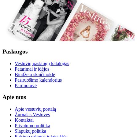
Paslaugos
Vestuvių paslaugų katalogas
Patarimai ir idėjos
Biudžeto skaičiuoklė
Pasiruošimo kalendorius
Parduotuvė
Apie mus
Apie vestuvių portalą
Žurnalas Vestuvės
Kontaktai
Privatumo politika
Slapukų politika
Pirkimo sąlygos ir taisyklės