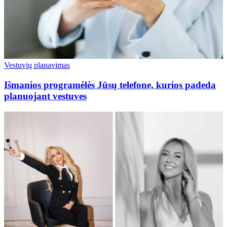
Vestuvių planavimas
Išmanios programėlės Jūsų telefone, kurios padeda
planuojant vestuves