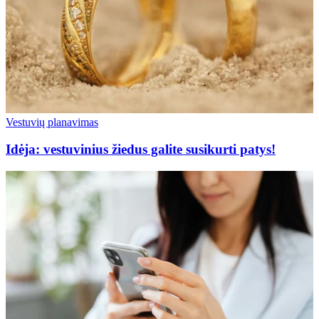
Vestuvių planavimas
Idėja: vestuvinius žiedus galite susikurti patys!