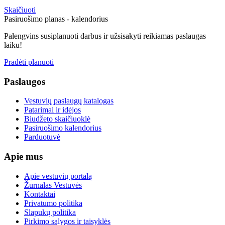
Skaičiuoti
Pasiruošimo planas - kalendorius
Palengvins susiplanuoti darbus ir užsisakyti reikiamas paslaugas
laiku!
Pradėti planuoti
Paslaugos
Vestuvių paslaugų katalogas
Patarimai ir idėjos
Biudžeto skaičiuoklė
Pasiruošimo kalendorius
Parduotuvė
Apie mus
Apie vestuvių portalą
Žurnalas Vestuvės
Kontaktai
Privatumo politika
Slapukų politika
Pirkimo sąlygos ir taisyklės