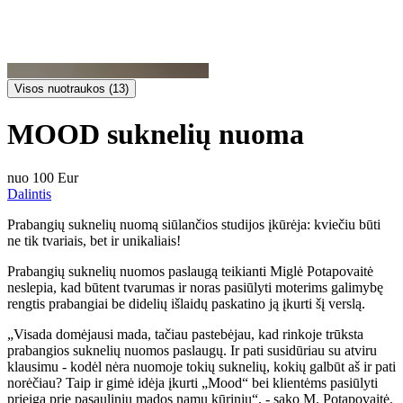
Visos nuotraukos (13)
MOOD suknelių nuoma
nuo 100 Eur
Dalintis
Prabangių suknelių nuomą siūlančios studijos įkūrėja: kviečiu būti
ne tik tvariais, bet ir unikaliais!
Prabangių suknelių nuomos paslaugą teikianti Miglė Potapovaitė
neslepia, kad būtent tvarumas ir noras pasiūlyti moterims galimybę
rengtis prabangiai be didelių išlaidų paskatino ją įkurti šį verslą.
„Visada domėjausi mada, tačiau pastebėjau, kad rinkoje trūksta
prabangios suknelių nuomos paslaugų. Ir pati susidūriau su atviru
klausimu - kodėl nėra nuomoje tokių suknelių, kokių galbūt aš ir pati
norėčiau? Taip ir gimė idėja įkurti „Mood“ bei klientėms pasiūlyti
prieigą prie pasaulinių mados namų kūrinių“, - sako M. Potapovaitė.