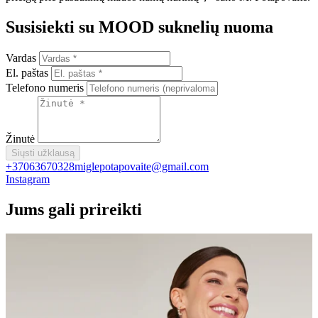
Susisiekti su MOOD suknelių nuoma
Vardas
El. paštas
Telefono numeris
Žinutė
Siųsti užklausą
+37063670328
miglepotapovaite@gmail.com
Instagram
Jums gali prireikti