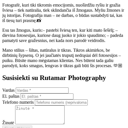
Fotografė, kuri tiki tikromis emocijomis, nuoširdžiu ryšiu ir gražia
šviesa – tiek natūralia, tiek sklindančia iš žmogaus. Myliu žmones ir
jų istorijas. Fotografija man – ne darbas, o būdas sustabdyti tai, kas
iš tiesų turi prasmę.📸
Esu tas žmogus, kuris:– pastebi šviesą ten, kur kiti mato šešėlį; –
dievina fotosesijas, kuriose daug juoko ir jokio spaudimo; – padeda
pamatyti save gražesnius, nei kada nors parodė veidrodis.
Mano stilius – šiltas, natūralus ir tikras. Tikros akimirkos, be
dirbtinių šypsenų. O jei jaučiatės truputį nedrąsiai dėl fotosesijos –
puiku. Būsite mano mėgstamas klientas. Nes būtent tada galiu
parodyti, koks smagus, lengvas ir tikras gali būti šis procesas. 🫶🏼
Susisiekti su Rutamar Photography
Vardas
El. paštas
Telefono numeris
Žinutė