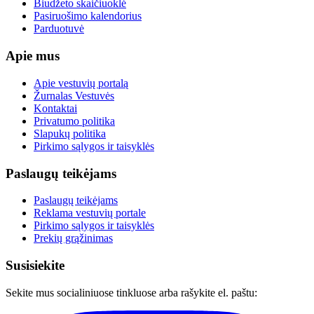
Biudžeto skaičiuoklė
Pasiruošimo kalendorius
Parduotuvė
Apie mus
Apie vestuvių portalą
Žurnalas Vestuvės
Kontaktai
Privatumo politika
Slapukų politika
Pirkimo sąlygos ir taisyklės
Paslaugų teikėjams
Paslaugų teikėjams
Reklama vestuvių portale
Pirkimo sąlygos ir taisyklės
Prekių grąžinimas
Susisiekite
Sekite mus socialiniuose tinkluose arba rašykite el. paštu: