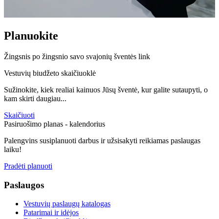
Planuokite
Žingsnis po žingsnio savo svajonių šventės link
Vestuvių biudžeto skaičiuoklė
Sužinokite, kiek realiai kainuos Jūsų šventė, kur galite sutaupyti, o
kam skirti daugiau...
Skaičiuoti
Pasiruošimo planas - kalendorius
Palengvins susiplanuoti darbus ir užsisakyti reikiamas paslaugas
laiku!
Pradėti planuoti
Paslaugos
Vestuvių paslaugų katalogas
Patarimai ir idėjos