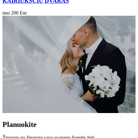
KAIRIŪKŠČIŲ DVARAS
nuo 200 Eur
Planuokite
Žingsnis po žingsnio savo svajonių šventės link