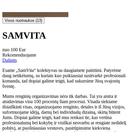
Visos nuotraukos (13)
SAMVITA
nuo 100 Eur
Rekomenduojame
Dalintis
Esame „SamVita“ kolektyvas su daugiamete patirtimi. Patyrėme
daug netikėtumų, su kuriais kuo puikiausiai susitvarkė profesionali
komanda, tad drąsiai galime teigti, kad sukursime Jūsų svajonių
šventę.
Mums renginių organizavimas nėra tik darbas. Tai yra aistra ir
atsidavimas visu 100 procentų šiam procesui. Visada siekiame
išsiaiškinti visas, organizuojamo renginio, detales ir iš Jūsų vizijos,
suformuojame idėją, darnų bei individualų dizainą, skirtą būtent
Jums. Drąsiai galime teigti, kad mus renkasi tie, kas vertina
profesionalumą bei kokybę ir visiškai nesvarbu ar rengiate nedidelį
pobūvį, ar puošniausias vestuves, pasirūpinsime kiekviena