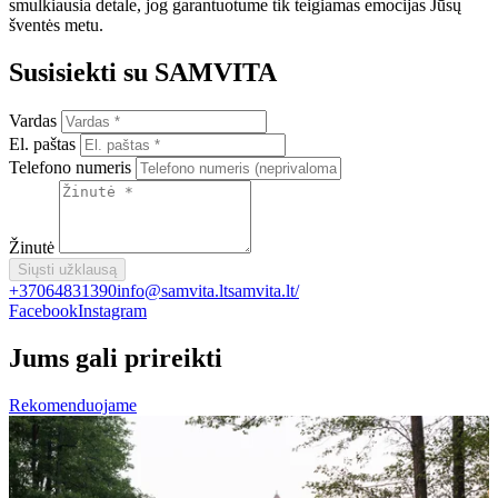
smulkiausia detale, jog garantuotume tik teigiamas emocijas Jūsų
šventės metu.
Susisiekti su SAMVITA
Vardas
El. paštas
Telefono numeris
Žinutė
Siųsti užklausą
+37064831390
info@samvita.lt
samvita.lt/
Facebook
Instagram
Jums gali prireikti
Rekomenduojame