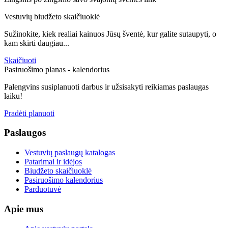
Vestuvių biudžeto skaičiuoklė
Sužinokite, kiek realiai kainuos Jūsų šventė, kur galite sutaupyti, o
kam skirti daugiau...
Skaičiuoti
Pasiruošimo planas - kalendorius
Palengvins susiplanuoti darbus ir užsisakyti reikiamas paslaugas
laiku!
Pradėti planuoti
Paslaugos
Vestuvių paslaugų katalogas
Patarimai ir idėjos
Biudžeto skaičiuoklė
Pasiruošimo kalendorius
Parduotuvė
Apie mus