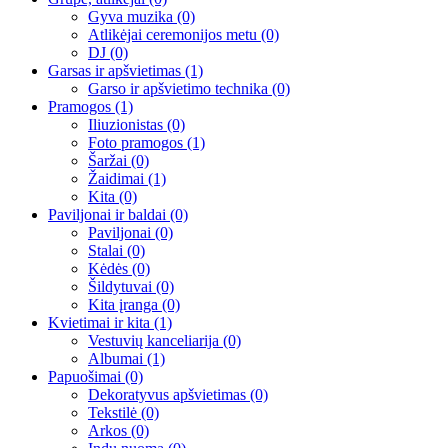
Gyva muzika
(0)
Atlikėjai ceremonijos metu
(0)
DJ
(0)
Garsas ir apšvietimas
(1)
Garso ir apšvietimo technika
(0)
Pramogos
(1)
Iliuzionistas
(0)
Foto pramogos
(1)
Šaržai
(0)
Žaidimai
(1)
Kita
(0)
Paviljonai ir baldai
(0)
Paviljonai
(0)
Stalai
(0)
Kėdės
(0)
Šildytuvai
(0)
Kita įranga
(0)
Kvietimai ir kita
(1)
Vestuvių kanceliarija
(0)
Albumai
(1)
Papuošimai
(0)
Dekoratyvus apšvietimas
(0)
Tekstilė
(0)
Arkos
(0)