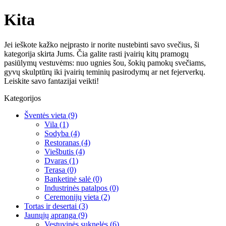
Kita
Jei ieškote kažko neįprasto ir norite nustebinti savo svečius, ši
kategorija skirta Jums. Čia galite rasti įvairių kitų pramogų
pasiūlymų vestuvėms: nuo ugnies šou, šokių pamokų svečiams,
gyvų skulptūrų iki įvairių teminių pasirodymų ar net fejerverkų.
Leiskite savo fantazijai veikti!
Kategorijos
Šventės vieta
(9)
Vila
(1)
Sodyba
(4)
Restoranas
(4)
Viešbutis
(4)
Dvaras
(1)
Terasa
(0)
Banketinė salė
(0)
Industrinės patalpos
(0)
Ceremonijų vieta
(2)
Tortas ir desertai
(3)
Jaunųjų apranga
(9)
Vestuvinės suknelės
(6)