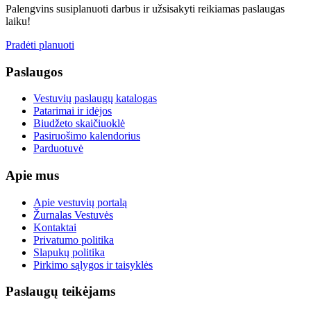
Palengvins susiplanuoti darbus ir užsisakyti reikiamas paslaugas
laiku!
Pradėti planuoti
Paslaugos
Vestuvių paslaugų katalogas
Patarimai ir idėjos
Biudžeto skaičiuoklė
Pasiruošimo kalendorius
Parduotuvė
Apie mus
Apie vestuvių portalą
Žurnalas Vestuvės
Kontaktai
Privatumo politika
Slapukų politika
Pirkimo sąlygos ir taisyklės
Paslaugų teikėjams