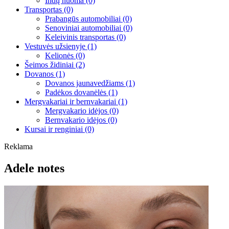
Indų nuoma
(0)
Transportas
(0)
Prabangūs automobiliai
(0)
Senoviniai automobiliai
(0)
Keleivinis transportas
(0)
Vestuvės užsienyje
(1)
Kelionės
(0)
Šeimos židiniai
(2)
Dovanos
(1)
Dovanos jaunavedžiams
(1)
Padėkos dovanėlės
(1)
Mergvakariai ir bernvakariai
(1)
Mergvakario idėjos
(0)
Bernvakario idėjos
(0)
Kursai ir renginiai
(0)
Reklama
Adele notes