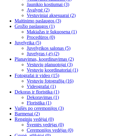
Jaunikio kostiumai
(3)
Avalynė
(2)
Vestuviniai aksesuarai
(2)
Maitinimo paslaugos
(3)
Grožio paslaugos
(1)
Makiažas ir šukuosena
(1)
Procedūros
(0)
Juvelyrika
(5)
Juvelyrikos salonas
(5)
Juvelyras (-ė)
(2)
Planavimas, koordinavimas
(2)
Vestuvių planuotojai
(3)
Vestuvių koordinatoriai
(1)
Fotografai ir video
(15)
Vestuvių fotografija
(16)
Videografai
(1)
Dekoras ir floristika
(1)
Dekoravimas
(1)
Floristika
(1)
Vaišės po ceremonijos
(3)
Barmenai
(2)
Renginių vedėjai
(0)
Šventės vedėjas
(0)
Ceremonijos vedėjas
(0)
Grupė, atlikėjai
(0)