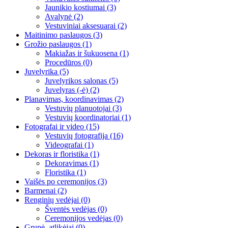
Jaunikio kostiumai
(3)
Avalynė
(2)
Vestuviniai aksesuarai
(2)
Maitinimo paslaugos
(3)
Grožio paslaugos
(1)
Makiažas ir šukuosena
(1)
Procedūros
(0)
Juvelyrika
(5)
Juvelyrikos salonas
(5)
Juvelyras (-ė)
(2)
Planavimas, koordinavimas
(2)
Vestuvių planuotojai
(3)
Vestuvių koordinatoriai
(1)
Fotografai ir video
(15)
Vestuvių fotografija
(16)
Videografai
(1)
Dekoras ir floristika
(1)
Dekoravimas
(1)
Floristika
(1)
Vaišės po ceremonijos
(3)
Barmenai
(2)
Renginių vedėjai
(0)
Šventės vedėjas
(0)
Ceremonijos vedėjas
(0)
Grupė, atlikėjai
(0)