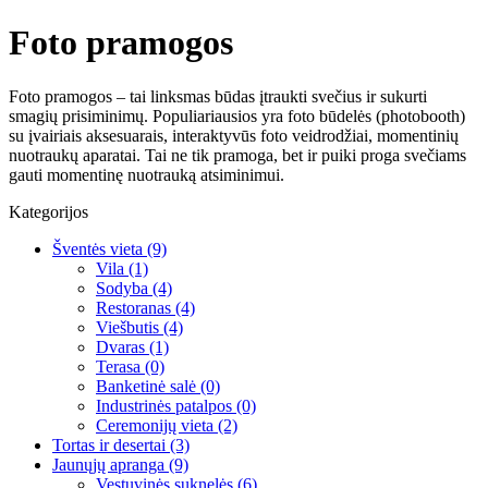
Foto pramogos
Foto pramogos – tai linksmas būdas įtraukti svečius ir sukurti
smagių prisiminimų. Populiariausios yra foto būdelės (photobooth)
su įvairiais aksesuarais, interaktyvūs foto veidrodžiai, momentinių
nuotraukų aparatai. Tai ne tik pramoga, bet ir puiki proga svečiams
gauti momentinę nuotrauką atsiminimui.
Kategorijos
Šventės vieta
(9)
Vila
(1)
Sodyba
(4)
Restoranas
(4)
Viešbutis
(4)
Dvaras
(1)
Terasa
(0)
Banketinė salė
(0)
Industrinės patalpos
(0)
Ceremonijų vieta
(2)
Tortas ir desertai
(3)
Jaunųjų apranga
(9)
Vestuvinės suknelės
(6)