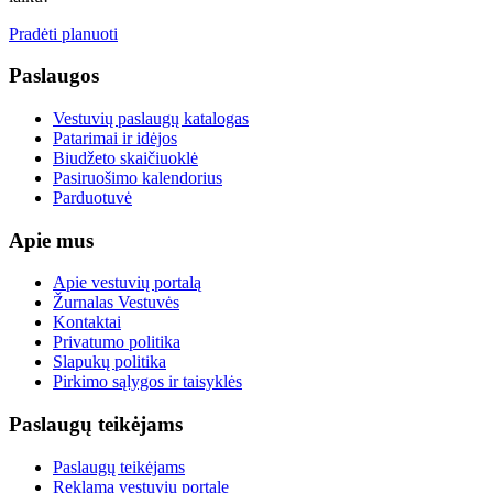
Pradėti planuoti
Paslaugos
Vestuvių paslaugų katalogas
Patarimai ir idėjos
Biudžeto skaičiuoklė
Pasiruošimo kalendorius
Parduotuvė
Apie mus
Apie vestuvių portalą
Žurnalas Vestuvės
Kontaktai
Privatumo politika
Slapukų politika
Pirkimo sąlygos ir taisyklės
Paslaugų teikėjams
Paslaugų teikėjams
Reklama vestuvių portale