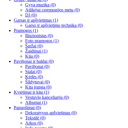
Gyva muzika
(0)
Atlikėjai ceremonijos metu
(0)
DJ
(0)
Garsas ir apšvietimas
(1)
Garso ir apšvietimo technika
(0)
Pramogos
(1)
Iliuzionistas
(0)
Foto pramogos
(1)
Šaržai
(0)
Žaidimai
(1)
Kita
(0)
Paviljonai ir baldai
(0)
Paviljonai
(0)
Stalai
(0)
Kėdės
(0)
Šildytuvai
(0)
Kita įranga
(0)
Kvietimai ir kita
(1)
Vestuvių kanceliarija
(0)
Albumai
(1)
Papuošimai
(0)
Dekoratyvus apšvietimas
(0)
Tekstilė
(0)
Arkos
(0)