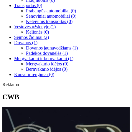
Indų nuoma
(0)
Transportas
(0)
Prabangūs automobiliai
(0)
Senoviniai automobiliai
(0)
Keleivinis transportas
(0)
Vestuvės užsienyje
(1)
Kelionės
(0)
Šeimos židiniai
(2)
Dovanos
(1)
Dovanos jaunavedžiams
(1)
Padėkos dovanėlės
(1)
Mergvakariai ir bernvakariai
(1)
Mergvakario idėjos
(0)
Bernvakario idėjos
(0)
Kursai ir renginiai
(0)
Reklama
CWB