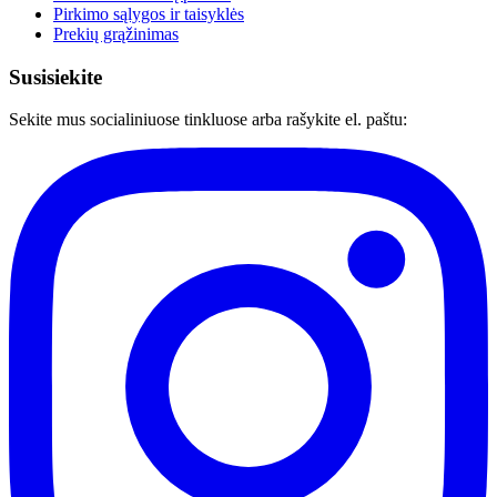
Pirkimo sąlygos ir taisyklės
Prekių grąžinimas
Susisiekite
Sekite mus socialiniuose tinkluose arba rašykite el. paštu: