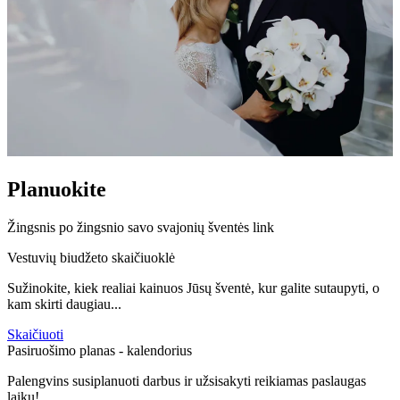
Planuokite
Žingsnis po žingsnio savo svajonių šventės link
Vestuvių biudžeto skaičiuoklė
Sužinokite, kiek realiai kainuos Jūsų šventė, kur galite sutaupyti, o
kam skirti daugiau...
Skaičiuoti
Pasiruošimo planas - kalendorius
Palengvins susiplanuoti darbus ir užsisakyti reikiamas paslaugas
laiku!