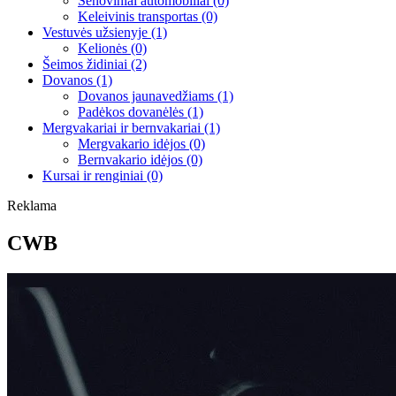
Senoviniai automobiliai
(0)
Keleivinis transportas
(0)
Vestuvės užsienyje
(1)
Kelionės
(0)
Šeimos židiniai
(2)
Dovanos
(1)
Dovanos jaunavedžiams
(1)
Padėkos dovanėlės
(1)
Mergvakariai ir bernvakariai
(1)
Mergvakario idėjos
(0)
Bernvakario idėjos
(0)
Kursai ir renginiai
(0)
Reklama
CWB