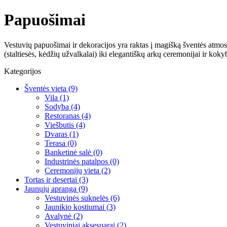
Papuošimai
Vestuvių papuošimai ir dekoracijos yra raktas į magišką šventės atmosfer
(staltiesės, kėdžių užvalkalai) iki elegantiškų arkų ceremonijai ir k
Kategorijos
Šventės vieta
(9)
Vila
(1)
Sodyba
(4)
Restoranas
(4)
Viešbutis
(4)
Dvaras
(1)
Terasa
(0)
Banketinė salė
(0)
Industrinės patalpos
(0)
Ceremonijų vieta
(2)
Tortas ir desertai
(3)
Jaunųjų apranga
(9)
Vestuvinės suknelės
(6)
Jaunikio kostiumai
(3)
Avalynė
(2)
Vestuviniai aksesuarai
(2)