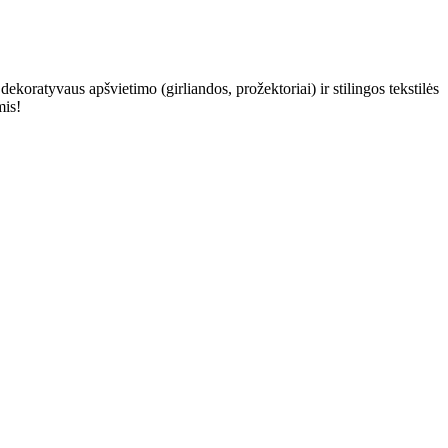
dekoratyvaus apšvietimo (girliandos, prožektoriai) ir stilingos tekstilės
mis!