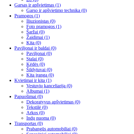
Garsas ir apšvietimas
(1)
Garso ir apšvietimo technika
(0)
Pramogos
(1)
Iliuzionistas
(0)
Foto pramogos
(1)
Šaržai
(0)
Žaidimai
(1)
Kita
(0)
Paviljonai ir baldai
(0)
Paviljonai
(0)
Stalai
(0)
Kėdės
(0)
Šildytuvai
(0)
Kita įranga
(0)
Kvietimai ir kita
(1)
Vestuvių kanceliarija
(0)
Albumai
(1)
Papuošimai
(0)
Dekoratyvus apšvietimas
(0)
Tekstilė
(0)
Arkos
(0)
Indų nuoma
(0)
Transportas
(0)
Prabangūs automobiliai
(0)