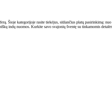
ą. Šioje kategorijoje rasite tiekėjus, siūlančius platų pasirinkimą: nuo 
okybiškų indų nuomos. Kurkite savo svajonių šventę su tinkamomis detalė