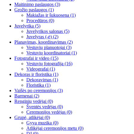
Maitinimo paslaugos
(3)
Grožio paslaugos
(1)
Makiažas ir šukuosena
(1)
Procedūros
(0)
Juvelyrika
(5)
Juvelyrikos salonas
(5)
Juvelyras (-ė)
(2)
Planavimas, koordinavimas
(2)
Vestuvių planuotojai
(3)
Vestuvių koordinatoriai
(1)
Fotografai ir video
(15)
Vestuvių fotografija
(16)
Videografai
(1)
Dekoras ir floristika
(1)
Dekoravimas
(1)
Floristika
(1)
Vaišės po ceremonijos
(3)
Barmenai
(2)
Renginių vedėjai
(0)
Šventės vedėjas
(0)
Ceremonijos vedėjas
(0)
Grupė, atlikėjai
(0)
Gyva muzika
(0)
Atlikėjai ceremonijos metu
(0)
DJ
(0)